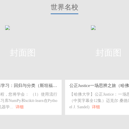
世界名校
监督机器学习：回归与分类（斯坦福大学）
公正Justice一场思辨之旅（哈
程，您将学会： （1）使用流行
【哈佛大学】公正Justice：一
NumPy和scikit-learn在Pytho
（中英字幕全12集）迈克尔·桑德尔(
器学...
详细
el J. Sandel)
详细